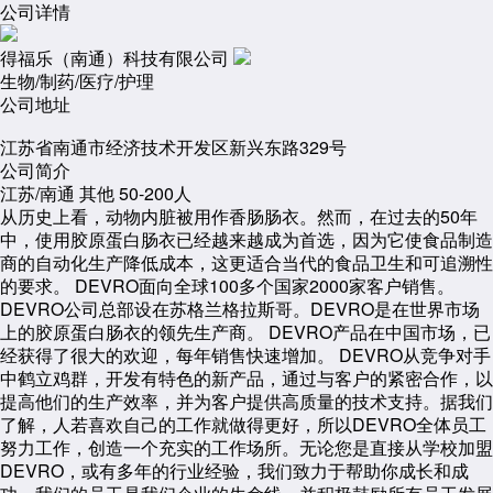
公司详情
得福乐（南通）科技有限公司
生物/制药/医疗/护理
公司地址
江苏省南通市经济技术开发区新兴东路329号
公司简介
江苏/南通
其他
50-200人
从历史上看，动物内脏被用作香肠肠衣。然而，在过去的50年
中，使用胶原蛋白肠衣已经越来越成为首选，因为它使食品制造
商的自动化生产降低成本，这更适合当代的食品卫生和可追溯性
的要求。 DEVRO面向全球100多个国家2000家客户销售。
DEVRO公司总部设在苏格兰格拉斯哥。DEVRO是在世界市场
上的胶原蛋白肠衣的领先生产商。 DEVRO产品在中国市场，已
经获得了很大的欢迎，每年销售快速增加。 DEVRO从竞争对手
中鹤立鸡群，开发有特色的新产品，通过与客户的紧密合作，以
提高他们的生产效率，并为客户提供高质量的技术支持。据我们
了解，人若喜欢自己的工作就做得更好，所以DEVRO全体员工
努力工作，创造一个充实的工作场所。无论您是直接从学校加盟
DEVRO，或有多年的行业经验，我们致力于帮助你成长和成