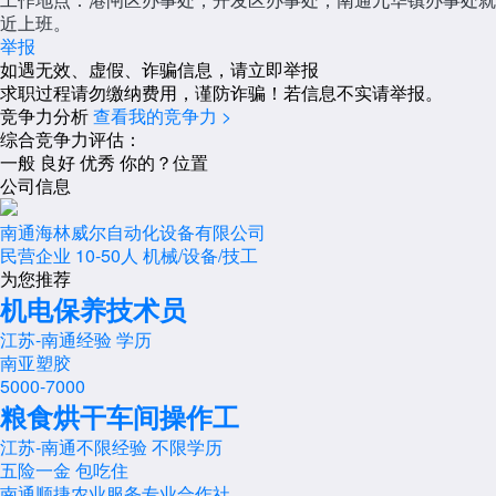
近上班。
举报
如遇无效、虚假、诈骗信息，请立即举报
求职过程请勿缴纳费用，谨防诈骗！若信息不实请举报。
竞争力分析
查看我的竞争力 >
综合竞争力评估：
一般
良好
优秀
你的？位置
公司信息
南通海林威尔自动化设备有限公司
民营企业
10-50人
机械/设备/技工
为您推荐
机电保养技术员
江苏-南通
经验
学历
南亚塑胶
5000-7000
粮食烘干车间操作工
江苏-南通
不限经验
不限学历
五险一金
包吃住
南通顺捷农业服务专业合作社