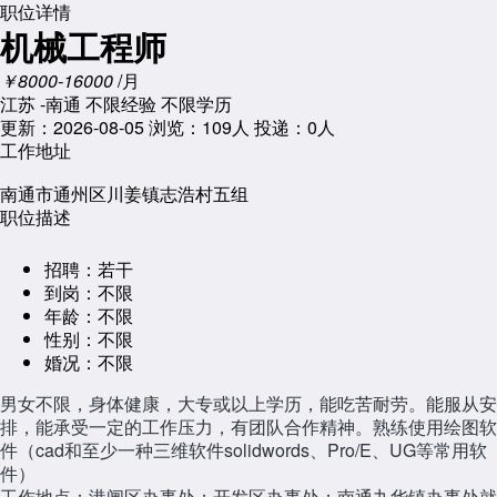
职位详情
机械工程师
￥8000-16000
/月
江苏 -南通
不限经验
不限学历
更新：2026-08-05
浏览：
109人
投递：0人
工作地址
南通市通州区川姜镇志浩村五组
职位描述
招聘：
若干
到岗：
不限
年龄：
不限
性别：
不限
婚况：
不限
男女不限，身体健康，大专或以上学历，能吃苦耐劳。能服从安
排，能承受一定的工作压力，有团队合作精神。熟练使用绘图软
件（cad和至少一种三维软件solidwords、Pro/E、UG等常用软
件）
工作地点：港闸区办事处；开发区办事处；南通九华镇办事处就