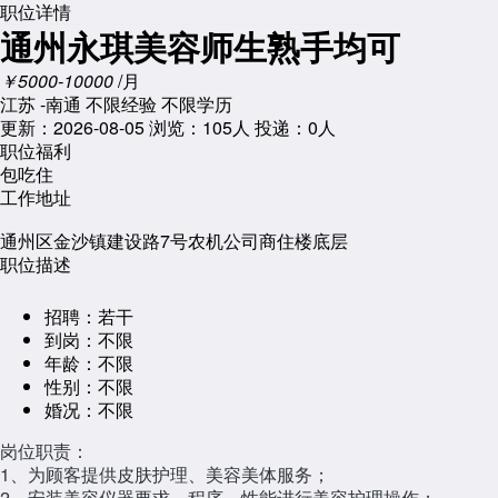
职位详情
通州永琪美容师生熟手均可
￥5000-10000
/月
江苏 -南通
不限经验
不限学历
更新：2026-08-05
浏览：
105人
投递：0人
职位福利
包吃住
工作地址
通州区金沙镇建设路7号农机公司商住楼底层
职位描述
招聘：
若干
到岗：
不限
年龄：
不限
性别：
不限
婚况：
不限
岗位职责：
1、为顾客提供皮肤护理、美容美体服务；
2、安装美容仪器要求、程序、性能进行美容护理操作；