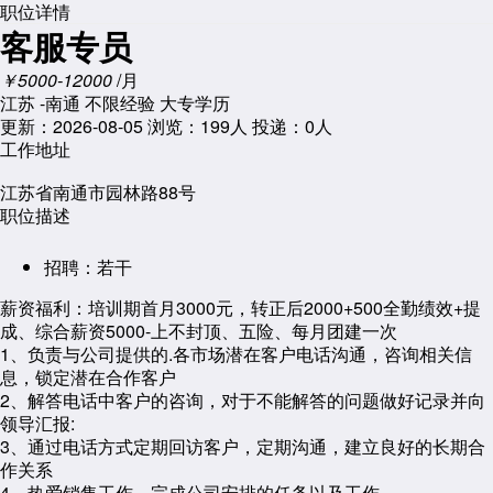
职位详情
客服专员
￥5000-12000
/月
江苏 -南通
不限经验
大专学历
更新：2026-08-05
浏览：
199人
投递：0人
工作地址
江苏省南通市园林路88号
职位描述
招聘：
若干
薪资福利：培训期首月3000元，转正后2000+500全勤绩效+提
成、综合薪资5000-上不封顶、五险、每月团建一次
1、负责与公司提供的.各市场潜在客户电话沟通，咨询相关信
息，锁定潜在合作客户
2、解答电话中客户的咨询，对于不能解答的问题做好记录并向
领导汇报:
3、通过电话方式定期回访客户，定期沟通，建立良好的长期合
作关系
4、热爱销售工作，完成公司安排的任务以及工作