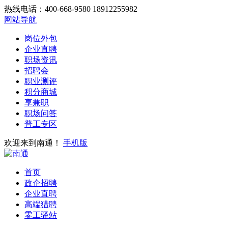
热线电话：400-668-9580 18912255982
网站导航
岗位外包
企业直聘
职场资讯
招聘会
职业测评
积分商城
享兼职
职场问答
普工专区
欢迎来到南通！
手机版
首页
政企招聘
企业直聘
高端猎聘
零工驿站