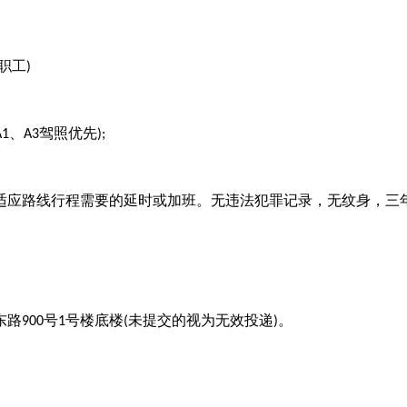
职工
)
、
驾照优先
A1
A3
);
适应路线行程需要的延时或加班。无违法犯罪记录，无纹身，三
东路
号
号楼底楼
未提交的视为无效投递
。
900
1
(
)