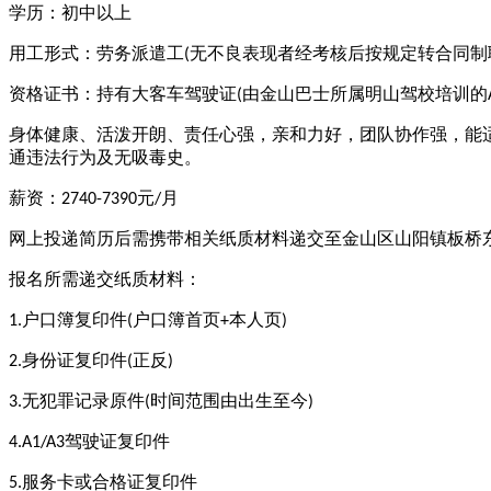
学历：初中以上
用工形式：劳务派遣工
无不良表现者经考核后按规定转合同制
(
资格证书：持有大客车驾驶证
由金山巴士所属明山驾校培训的
(
身体健康、活泼开朗、责任心强，亲和力好，团队协作强，能
通违法行为及无吸毒史。
薪资：
元
月
2740-7390
/
网上投递简历后需携带相关纸质材料递交至金山区山阳镇板桥
报名所需递交纸质材料：
户口簿复印件
户口簿首页
本人页
1.
(
+
)
身份证复印件
正反
2.
(
)
无犯罪记录原件
时间范围由出生至今
3.
(
)
驾驶证复印件
4.A1/A3
服务卡或合格证复印件
5.