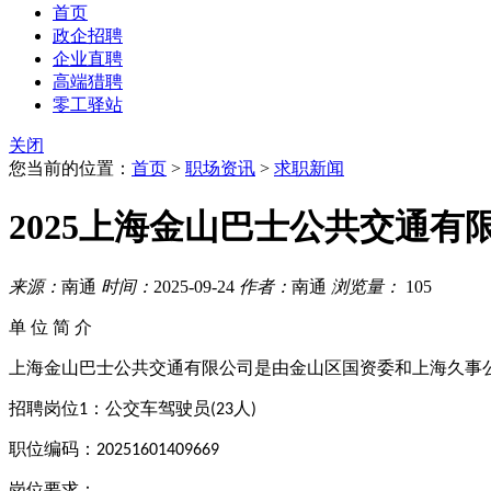
首页
政企招聘
企业直聘
高端猎聘
零工驿站
关闭
您当前的位置：
首页
>
职场资讯
>
求职新闻
2025上海金山巴士公共交通有
来源：
南通
时间：
2025-09-24
作者：
南通
浏览量：
105
单
位
简
介
上海金山巴士公共交通有限公司是由金山区国资委和上海久事
招聘岗位
：公交车驾驶员
人
1
(23
)
职位编码：
20251601409669
岗位要求：