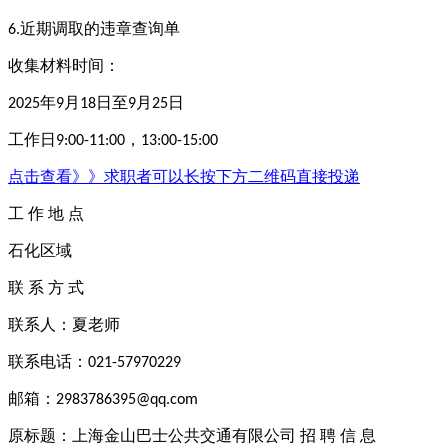
近期调取的违章查询单
6.
收集材料时间：
年
月
日至
月
日
2025
9
18
9
25
工作日
，
9:00-11:00
13:00-15:00
点击查看》》求职者可以长按下方二维码直接投递
工
作
地
点
石化区域
联
系
方
式
联系人：夏老师
联系电话：
021-57970229
邮箱：
2983786395@qq.com
原标题：上海金山巴士公共交通有限公司
招
聘
信
息