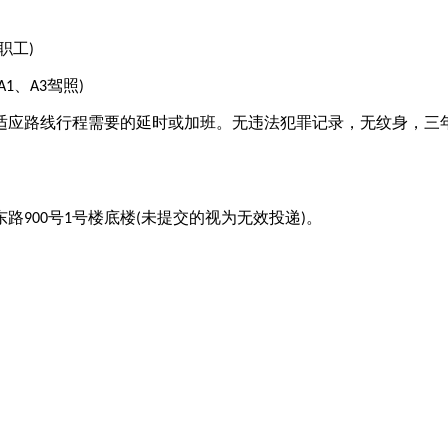
职工
)
、
驾照
A1
A3
)
适应路线行程需要的延时或加班。无违法犯罪记录，无纹身，三
东路
号
号楼底楼
未提交的视为无效投递
。
900
1
(
)