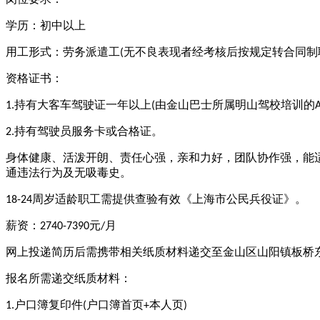
学历：初中以上
用工形式：劳务派遣工
无不良表现者经考核后按规定转合同制
(
资格证书：
持有大客车驾驶证一年以上
由金山巴士所属明山驾校培训的
1.
(
持有驾驶员服务卡或合格证。
2.
身体健康、活泼开朗、责任心强，亲和力好，团队协作强，能
通违法行为及无吸毒史。
周岁适龄职工需提供查验有效《上海市公民兵役证》。
18-24
薪资：
元
月
2740-7390
/
网上投递简历后需携带相关纸质材料递交至金山区山阳镇板桥
报名所需递交纸质材料：
户口簿复印件
户口簿首页
本人页
1.
(
+
)