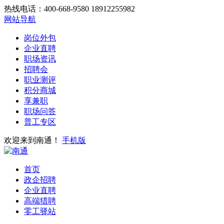
热线电话：400-668-9580 18912255982
网站导航
岗位外包
企业直聘
职场资讯
招聘会
职业测评
积分商城
享兼职
职场问答
普工专区
欢迎来到南通！
手机版
首页
政企招聘
企业直聘
高端猎聘
零工驿站