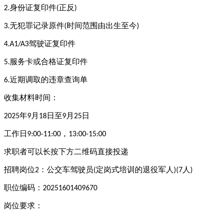
身份证复印件
正反
2.
(
)
无犯罪记录原件
时间范围由出生至今
3.
(
)
驾驶证复印件
4.A1/A3
服务卡或合格证复印件
5.
近期调取的违章查询单
6.
收集材料时间：
年
月
日至
月
日
2025
9
18
9
25
工作日
，
9:00-11:00
13:00-15:00
求职者可以长按下方二维码直接投递
招聘岗位
：公交车驾驶员
定岗式培训的退役军人
人
2
(
)(7
)
职位编码：
20251601409670
岗位要求：