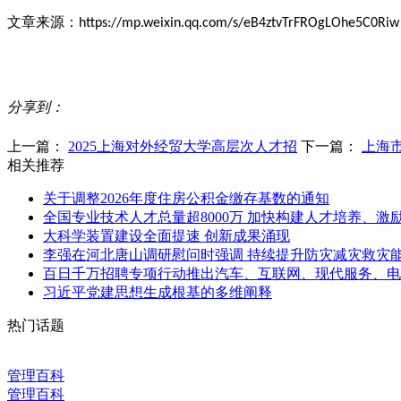
文章来源：
https://mp.weixin.qq.com/s/eB4ztvTrFROgLOhe5C0Riw
分享到：
上一篇：
2025上海对外经贸大学高层次人才招
下一篇：
上海
相关推荐
关于调整2026年度住房公积金缴存基数的通知
全国专业技术人才总量超8000万 加快构建人才培养、
大科学装置建设全面提速 创新成果涌现
李强在河北唐山调研慰问时强调 持续提升防灾减灾救灾
百日千万招聘专项行动推出汽车、互联网、现代服务、电
习近平党建思想生成根基的多维阐释
热门话题
管理百科
管理百科