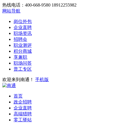
热线电话：400-668-9580 18912255982
网站导航
岗位外包
企业直聘
职场资讯
招聘会
职业测评
积分商城
享兼职
职场问答
普工专区
欢迎来到南通！
手机版
首页
政企招聘
企业直聘
高端猎聘
零工驿站