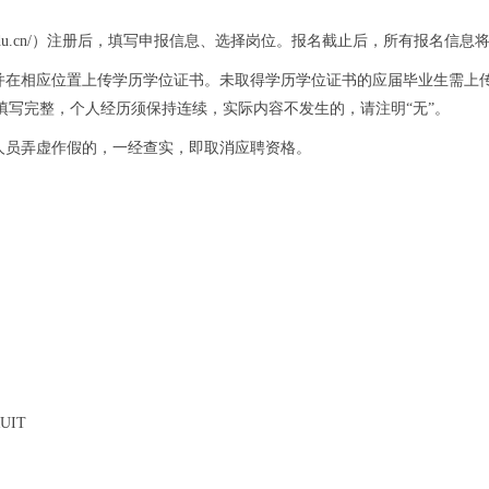
du.cn/
）注册后，填写申报信息、选择岗位。报名截止后，所有报名信息
并在相应位置上传学历学位证书。未取得学历学位证书的应届毕业生需上
填写完整，个人经历须保持连续，实际内容不发生的，请注明
“
无
”
。
人员弄虚作假的，一经查实，即取消应聘资格。
RUIT