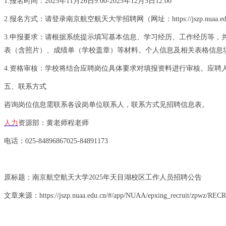
1.
报名时间：
2025
年
11
月
26
日
9:00-2025
年
12
月
5
日
12:00
2.
报名方式：请登录南京航空航天大学招聘网（网址：
https://jszp.nuaa.e
3.
申报要求：请根据系统提示填写基本信息、学习经历、工作经历等，
表（含照片）、成绩单（学校盖章）等材料。个人信息及相关表格信息
4.
资格审核：学校将结合应聘岗位具体要求对填报资料进行审核。应聘
五、联系方式
咨询岗位信息需联系各设岗单位联系人，联系方式见招聘信息表。
人力
资源部：黄老师
程老师
电话：
025-84896867025-84891173
原标题：南京航空航天大学
2025
年天目湖校区工作人员招聘公告
文章来源：
https://jszp.nuaa.edu.cn/#/app/NUAA/epxing_recruit/zpwz/REC