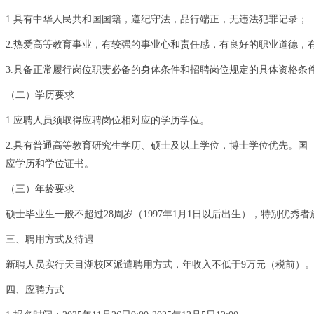
1.
具有中华人民共和国国籍，遵纪守法，品行端正，无违法犯罪记录；
2.
热爱高等教育事业，有较强的事业心和责任感，有良好的职业道德，
3.
具备正常履行岗位职责必备的身体条件和招聘岗位规定的具体资格条
（二）学历要求
1.
应聘人员须取得应聘岗位相对应的学历学位。
2.
具有普通高等教育研究生学历、硕士及以上学位，博士学位优先。国
应学历和学位证书。
（三）年龄要求
硕士毕业生一般不超过
28
周岁（
1997
年
1
月
1
日以后出生），特别优秀者
三、聘用方式及待遇
新聘人员实行天目湖校区派遣聘用方式，年收入不低于
9
万元（税前）
四、应聘方式