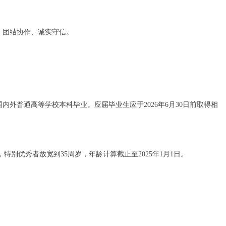
、团结协作、诚实守信。
国内外普通高等学校本科毕业。应届毕业生应于
2026
年
6
月
30
日前取得相
，特别优秀者放宽到
35
周岁，年龄计算截止至
2025
年
1
月
1
日。