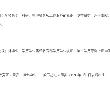
有为学校教学、科研、管理等各项工作服务的意识，吃苦耐劳、乐于奉献
件。
（境）外毕业生学历学位需经教育部学历学位认证。第一学历原则上应为
放宽至
30
周岁；博士毕业生一般不超过
32
周岁（
1993
年
1
月
1
日以后出生）
。