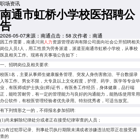
职场资讯
南通市虹桥小学校医招聘公
告
2026-05-07
来源：南通
点击：
58
次
作者：南通
因工作需要，南通川润
人力
资源管理咨询有限公司面向社会公开招聘相关
岗位人员1人，用工性质为劳务派遣，派遣至南通市虹桥小学校，从事校
医及相关工作。现将有关事项公告如下：
一、招聘岗位及相关要求:
校医1名，主要从事师生健康服务管理、突发人身伤害救治、平台数据录
入等工作。男女不限，大专及以上文化程度，护理、药学、医学等专业毕
业，有医师或护士执业(师)证书，有医务工作经历，身体健康，品行端
正，能吃苦耐劳，有一定的管理能力与良好的沟通能力，能熟练使用常用
办公软件，有校医管理经验者优先录用。特别优秀者，可适当放宽。
有下列情形之一的，不得报名参加招聘:
(1)尚未解除纪律处分或者正在接受纪律审查的人员；
(2)有过犯罪记录、刑事处罚执行期限未满或者涉嫌违法犯罪正在接受调
查的